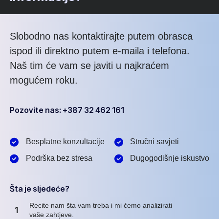
Slobodno nas kontaktirajte putem obrasca
ispod ili direktno putem e-maila i telefona.
Naš tim će vam se javiti u najkraćem
mogućem roku.
Pozovite nas: +387 32 462 161
Besplatne konzultacije
Stručni savjeti
Podrška bez stresa
Dugogodišnje iskustvo
Šta je sljedeće?
Recite nam šta vam treba i mi ćemo analizirati
1
vaše zahtjeve.