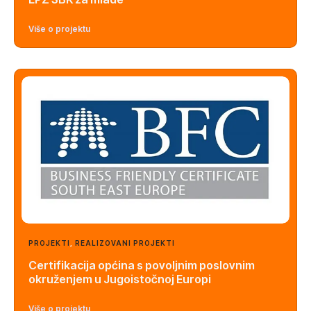
Više o projektu
PROJEKTI
,
REALIZOVANI PROJEKTI
Certifikacija općina s povoljnim poslovnim
okruženjem u Jugoistočnoj Europi
Više o projektu