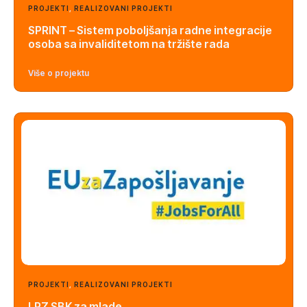
PROJEKTI
,
REALIZOVANI PROJEKTI
SPRINT – Sistem poboljšanja radne integracije
osoba sa invaliditetom na tržište rada
Više o projektu
PROJEKTI
,
REALIZOVANI PROJEKTI
LPZ SBK za mlade