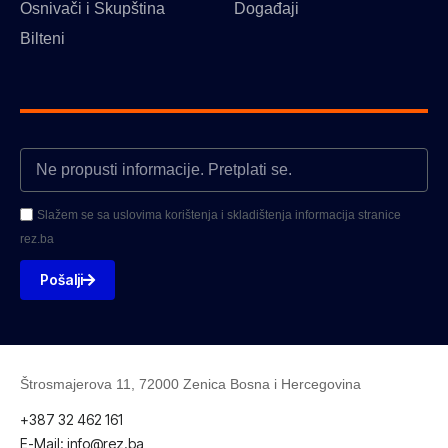
Osnivači i Skupština
Događaji
Bilteni
Slažem se sa uslovima korištenja i skladištenja informacija stranice
rez.ba
Pošalji
Štrosmajerova 11, 72000 Zenica Bosna i Hercegovina
+387 32 462 161
E-Mail: info@rez.ba