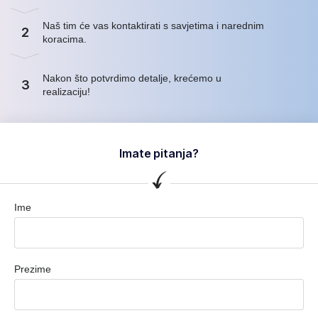
Naš tim će vas kontaktirati s savjetima i narednim
2
koracima.
Nakon što potvrdimo detalje, krećemo u
3
realizaciju!
Imate pitanja?
Ime
Prezime