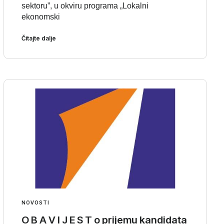
sektoru”, u okviru programa „Lokalni
ekonomski
Čitajte dalje
NOVOSTI
O B A V I J E S T o prijemu kandidata