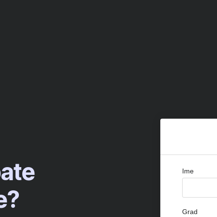
bate
Ime
e?
Grad