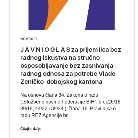
NOVOSTI
J A V N I O G L A S za prijem lica bez
radnog iskustva na stručno
osposobljavanje bez zasnivanja
radnog odnosa za potrebe Vlade
Zeničko-dobojskog kantona
Na osnovu člana 34. Zakona o radu
(„Službene novine Federacije BiH“, broj:26/16,
89/18, 44/22 i 39/24 ), člana 16. Pravilnika o
radu REZ Agencije br.
Čitajte dalje