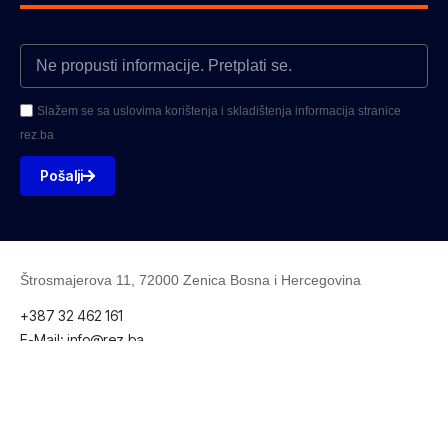
Slažem se sa uslovima korištenja i skladištenja informacija stranice
rez.ba
Pošalji
Štrosmajerova 11, 72000 Zenica Bosna i Hercegovina
+387 32 462 161
E-Mail: info@rez.ba