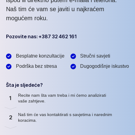
ispod ili direktno putem e-maila i telefona.
Naš tim će vam se javiti u najkraćem
mogućem roku.
Pozovite nas: +387 32 462 161
Besplatne konzultacije
Stručni savjeti
Podrška bez stresa
Dugogodišnje iskustvo
Šta je sljedeće?
Recite nam šta vam treba i mi ćemo analizirati
1
vaše zahtjeve.
Naš tim će vas kontaktirati s savjetima i narednim
2
koracima.