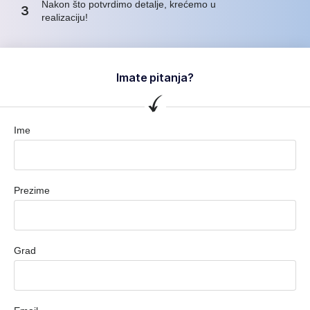
Nakon što potvrdimo detalje, krećemo u
3
realizaciju!
Imate pitanja?
Ime
Prezime
Grad