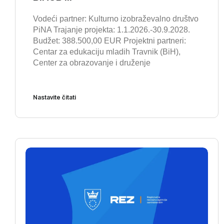
Vodeći partner: Kulturno izobraževalno društvo
PiNA Trajanje projekta: 1.1.2026.-30.9.2028.
Budžet: 388.500,00 EUR Projektni partneri:
Centar za edukaciju mladih Travnik (BiH),
Center za obrazovanje i druženje
Nastavite čitati