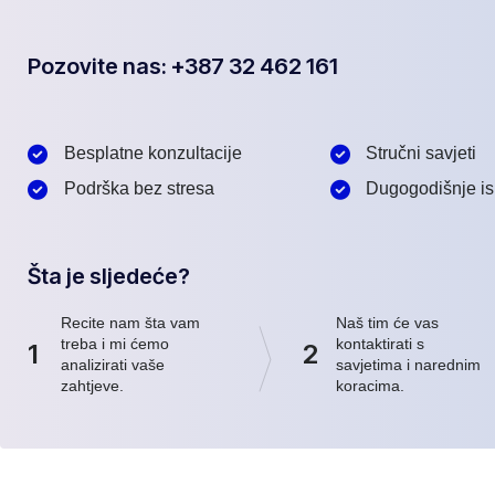
Pozovite nas: +387 32 462 161
Besplatne konzultacije
Stručni savjeti
Podrška bez stresa
Dugogodišnje is
Šta je sljedeće?
Recite nam šta vam
Naš tim će vas
treba i mi ćemo
kontaktirati s
1
2
analizirati vaše
savjetima i narednim
zahtjeve.
koracima.