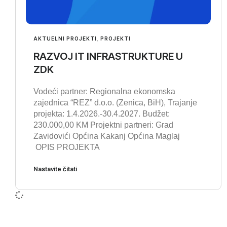
AKTUELNI PROJEKTI
,
PROJEKTI
RAZVOJ IT INFRASTRUKTURE U
ZDK
Vodeći partner: Regionalna ekonomska
zajednica “REZ” d.o.o. (Zenica, BiH), Trajanje
projekta: 1.4.2026.-30.4.2027. Budžet:
230.000,00 KM Projektni partneri: Grad
Zavidovići Općina Kakanj Općina Maglaj
OPIS PROJEKTA
Nastavite čitati