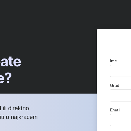
bate
Ime
e?
Grad
ili direktno
Email
iti u najkraćem