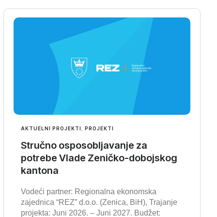
AKTUELNI PROJEKTI
,
PROJEKTI
Stručno osposobljavanje za
potrebe Vlade Zeničko-dobojskog
kantona
Vodeći partner: Regionalna ekonomska
zajednica “REZ” d.o.o. (Zenica, BiH), Trajanje
projekta: Juni 2026. – Juni 2027. Budžet: