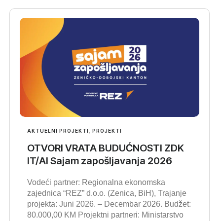
AKTUELNI PROJEKTI
,
PROJEKTI
OTVORI VRATA BUDUĆNOSTI ZDK
IT/AI Sajam zapošljavanja 2026
Vodeći partner: Regionalna ekonomska
zajednica “REZ” d.o.o. (Zenica, BiH), Trajanje
projekta: Juni 2026. – Decembar 2026. Budžet:
80.000,00 KM Projektni partneri: Ministarstvo