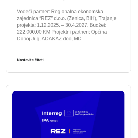
Vodeći partner: Regionalna ekonomska
zajednica “REZ” d.o.o. (Zenica, BiH), Trajanje
projekta: 1.12.2025. – 30.4.2027. Budžet:
222.000,00 KM Projektni partneri: Općina
Doboj Jug, ADAKAZ doo, MD
Nastavite čitati