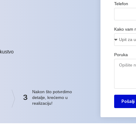
Telefon
Kako vam 
kustvo
Poruka
Nakon što potvrdimo
3
detalje, krećemo u
Pošalji
realizaciju!