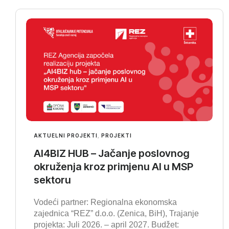
AKTUELNI PROJEKTI
,
PROJEKTI
AI4BIZ HUB – Jačanje poslovnog
okruženja kroz primjenu AI u MSP
sektoru
Vodeći partner: Regionalna ekonomska
zajednica “REZ” d.o.o. (Zenica, BiH), Trajanje
projekta: Juli 2026. – april 2027. Budžet: