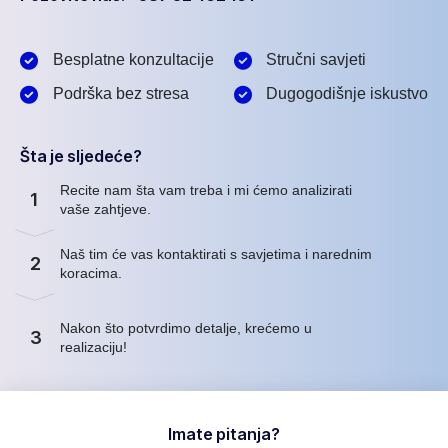
Besplatne konzultacije
Stručni savjeti
Podrška bez stresa
Dugogodišnje iskustvo
Šta je sljedeće?
Recite nam šta vam treba i mi ćemo analizirati
1
vaše zahtjeve.
Naš tim će vas kontaktirati s savjetima i narednim
2
koracima.
Nakon što potvrdimo detalje, krećemo u
3
realizaciju!
Imate pitanja?