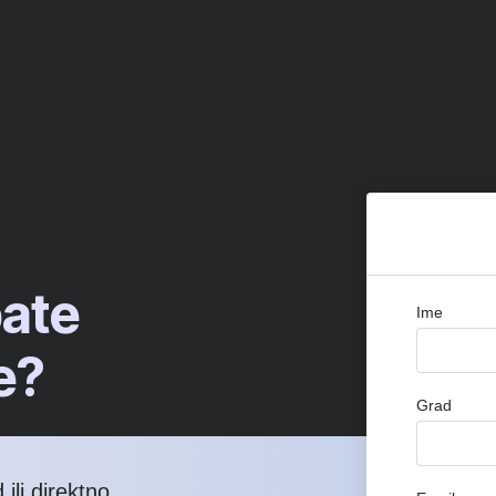
bate
Ime
e?
Grad
ili direktno