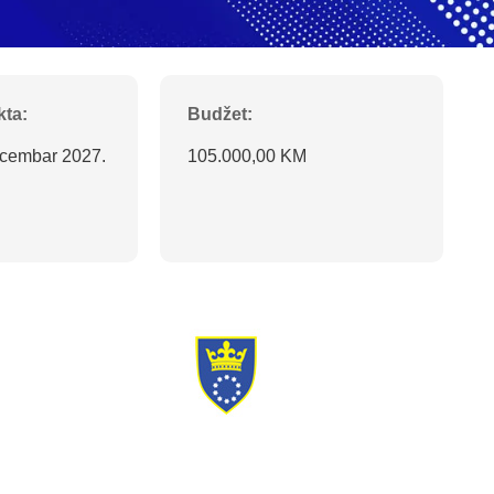
kta:
Budžet:
ecembar 2027.
105.000,00 KM