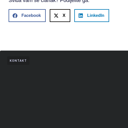
Sviđa vam se članak? Podijelite ga.
Facebook
X
LinkedIn
KONTAKT