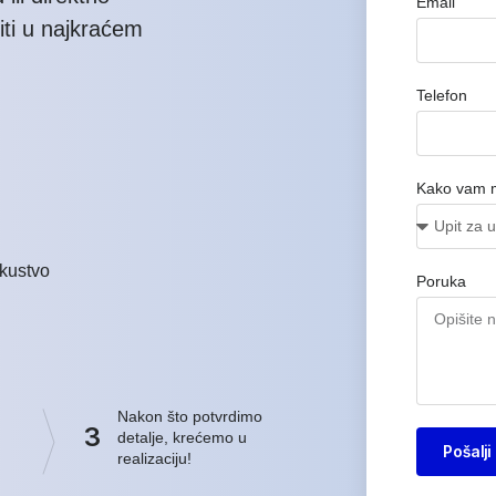
Email
iti u najkraćem
Telefon
Kako vam 
kustvo
Poruka
Nakon što potvrdimo
3
detalje, krećemo u
Pošalji
realizaciju!