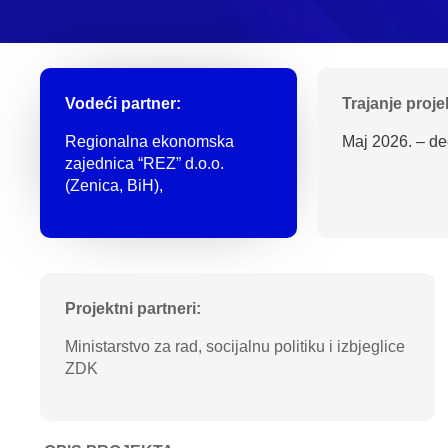
Vodeći partner:
Trajanje proje
Regionalna ekonomska
Maj 2026. – d
zajednica “REZ” d.o.o.
(Zenica, BiH),
Projektni partneri:
Ministarstvo za rad, socijalnu politiku i izbjeglice
ZDK