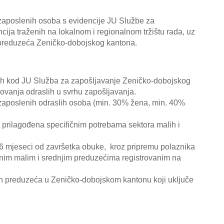
nezaposlenih osoba s evidencije JU Službe za
cija traženih na lokalnom i regionalnom tržištu rada, uz
ih preduzeća Zeničko-dobojskog kantona.
enih kod JU Služba za zapošljavanje Zeničko-dobojskog
ovanja odraslih u svrhu zapošljavanja.
ezaposlenih odraslih osoba (min. 30% žena, min. 40%
e prilagođena specifičnim potrebama sektora malih i
d 6 mjeseci od završetka obuke, kroz pripremu polaznika
anim malim i srednjim preduzećima registrovanim na
njih preduzeća u Zeničko-dobojskom kantonu koji uključe