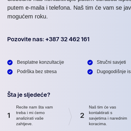
putem e-maila i telefona. Naš tim će vam se jav
mogućem roku.
Pozovite nas: +387 32 462 161
Besplatne konzultacije
Stručni savjeti
Podrška bez stresa
Dugogodišnje is
Šta je sljedeće?
Recite nam šta vam
Naš tim će vas
treba i mi ćemo
kontaktirati s
1
2
analizirati vaše
savjetima i narednim
zahtjeve.
koracima.