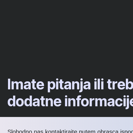
Imate pitanja ili tre
dodatne informacij
Slobodno nas kontaktirajte putem obrasca ispod 