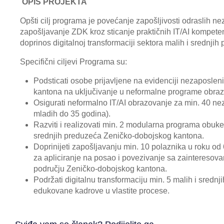
OPIS PROJEKTA
Opšti cilj programa je povećanje zapošljivosti odraslih 
zapošljavanje ZDK kroz sticanje praktičnih IT/AI kompeten
doprinos digitalnoj transformaciji sektora malih i srednj
Specifični ciljevi Programa su:
Podsticati osobe prijavljene na evidenciji nezaposl
kantona na uključivanje u neformalne programe obraz
Osigurati neformalno IT/AI obrazovanje za min. 40 n
mladih do 35 godina).
Razviti i realizovati min. 2 modularna programa obuk
srednjih preduzeća Zeničko-dobojskog kantona.
Doprinijeti zapošljavanju min. 10 polaznika u roku o
za apliciranje na posao i povezivanje sa zainteresov
području Zeničko-dobojskog kantona.
Podržati digitalnu transformaciju min. 5 malih i sred
edukovane kadrove u vlastite procese.