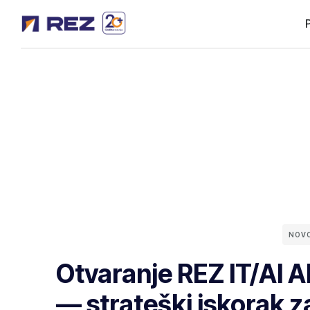
NOV
Otvaranje REZ IT/AI A
— strateški iskorak z