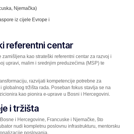
cuska, Njemačka)
pore iz cijele Evrope i
i referentni centar
zamišljena kao strateški referentni centar za razvoj i
vnoj upravi, malim i srednjim preduzećima (MSP) te
ransformaciju, razvijati kompetencije potrebne za
 i globalnog tržišta rada. Poseban fokus stavlja se na
icionira kao pionira e-uprave u Bosni i Hercegovini.
 i tržišta
z Bosne i Hercegovine, Francuske i Njemačke, što
ubator nudi kompletnu poslovnu infrastrukturu, mentorsku
ionalizacije poslovanja.