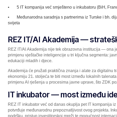
• 5 IT kompanija već smješteno u inkubatoru (BiH, Fran
• Međunarodna saradnja s partnerima iz Turske i bh. dijas
svijeta
REZ IT/AI Akademija — stratešk
REZ IT/AI Akademija nije tek obrazovna institucija — ona je 
primjenu vještačke inteligencije u tri ključna segmenta: ja
edukaciji mladih i djece.
Akademija će pružati praktična znanja i alate za digitalnu t
ekonomiju 21. stoljeća te biti most između lokalnih talenata
primjenu AI rješenja u procesima javne uprave, što ZDK poz
IT inkubator — most između ideje
REZ IT inkubator već od danas okuplja pet IT kompanija i
potvrđuje međunarodnu prepoznatljivost ovog projekta. Ink
podršku, pristup investitorskoj mreži te mogućnost internac