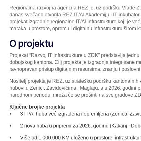
Regionalna razvojna agencija REZ je, uz podršku Vlade Ze
danas svečano otvorila REZ IT/AI Akademiju i IT inkubator 
projekat izgradnje regionalne IT/AI infrastrukture koji je ve
maraka u prostore, opremu i digitalnu infrastrukturu širom 
O projektu
Projekat “Razvoj IT infrastrukture u ZDK” predstavlja jednu o
dobojskog kantona. Cilj projekta je izgradnja integrisane m
ravnopravan pristup digitalnim resursima, znanju i poslovni
Nositelj projekta je REZ, uz stratešku podršku kantonalnih 
hubovi u Zenici, Zavidovićima i Maglaju, a u 2026. godini p
narednom periodu, mreža će se proširiti na sve gradove Z
Ključne brojke projekta
• 3 IT/AI huba već izgrađena i opremljena (Zenica, Zavid
• 2 nova huba u pripremi za 2026. godinu (Kakanj i Dob
• Više od 1.000.000 KM uloženo u prostore, infrastruktu