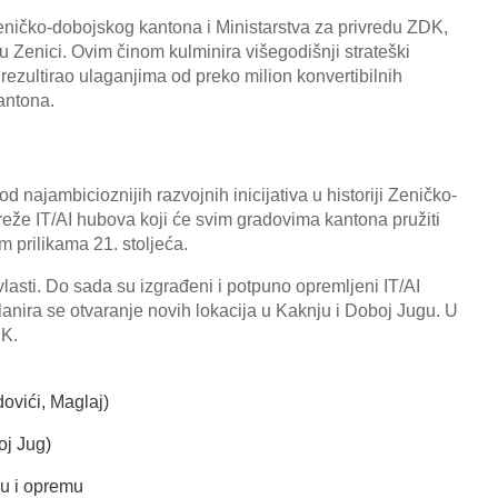
ničko-dobojskog kantona i Ministarstva za privredu ZDK,
u Zenici. Ovim činom kulminira višegodišnji strateški
ć rezultirao ulaganjima od preko milion konvertibilnih
kantona.
d najambicioznijih razvojnih inicijativa u historiji Zeničko-
reže IT/AI hubova koji će svim gradovima kantona pružiti
m prilikama 21. stoljeća.
vlasti. Do sada su izgrađeni i potpuno opremljeni IT/AI
lanira se otvaranje novih lokacija u Kaknju i Doboj Jugu. U
DK.
ovići, Maglaj)
oj Jug)
ru i opremu