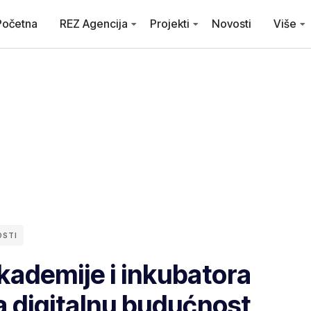
Početna
REZ Agencija
Projekti
Novosti
Više
OSTI
kademije i inkubatora
a digitalnu budućnost