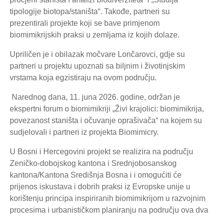
tipologije biotopa/staništa“. Takođe, partneri su
prezentirali projekte koji se bave primjenom
biomimikrijskih praksi u zemljama iz kojih dolaze.
Upriličen je i obilazak močvare Lončarovci, gdje su
partneri u projektu upoznati sa biljnim i životinjskim
vrstama koja egzistiraju na ovom području.
Narednog dana, 11. juna 2026. godine, održan je
ekspertni forum o biomimikriji „Živi krajolici: biomimikrija,
povezanost staništa i očuvanje oprašivača“ na kojem su
sudjelovali i partneri iz projekta Biomimicry.
U Bosni i Hercegovini projekt se realizira na području
Zeničko-dobojskog kantona i Srednjobosanskog
kantona/Kantona Središnja Bosna i i omogućiti će
prijenos iskustava i dobrih praksi iz Evropske unije u
korištenju principa inspiriranih biomimikrijom u razvojnim
procesima i urbanističkom planiranju na području ova dva