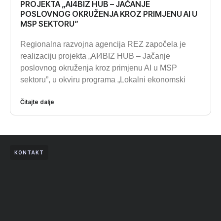
PROJEKTA „AI4BIZ HUB – JAČANJE
POSLOVNOG OKRUŽENJA KROZ PRIMJENU AI U
MSP SEKTORU”
Regionalna razvojna agencija REZ započela je
realizaciju projekta „AI4BIZ HUB – Jačanje
poslovnog okruženja kroz primjenu AI u MSP
sektoru”, u okviru programa „Lokalni ekonomski
Čitajte dalje
KONTAKT