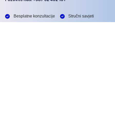
Besplatne konzultacije
Stručni savjeti
Podrška bez stresa
Dugogodišnje iskustvo
Šta je sljedeće?
Imate pitanja?