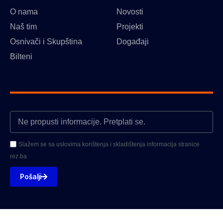
O nama
Novosti
Naš tim
Projekti
Osnivači i Skupština
Događaji
Bilteni
Slažem se sa uslovima korištenja i skladištenja informacija stranice
rez.ba
Pošalji