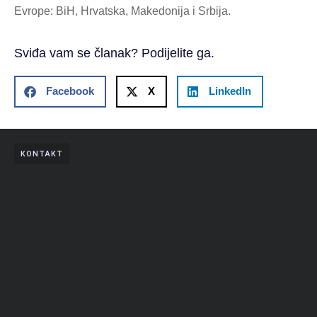
Evrope: BiH, Hrvatska, Makedonija i Srbija.
Sviđa vam se članak? Podijelite ga.
Facebook
X
LinkedIn
KONTAKT