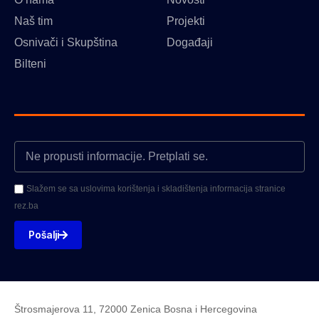
Naš tim
Projekti
Osnivači i Skupština
Događaji
Bilteni
Slažem se sa uslovima korištenja i skladištenja informacija stranice
rez.ba
Pošalji
Štrosmajerova 11, 72000 Zenica Bosna i Hercegovina