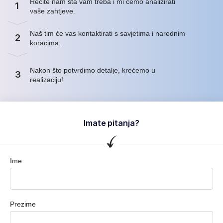
Recite nam šta vam treba i mi ćemo analizirati
1
vaše zahtjeve.
Naš tim će vas kontaktirati s savjetima i narednim
2
koracima.
Nakon što potvrdimo detalje, krećemo u
3
realizaciju!
Imate pitanja?
Ime
Prezime