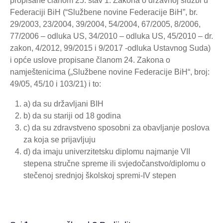
propisane članom 25. stav 1. Zakona o državnoj službi u
Federaciji BiH (“Službene novine Federacije BiH”, br.
29/2003, 23/2004, 39/2004, 54/2004, 67/2005, 8/2006,
77/2006 – odluka US, 34/2010 – odluka US, 45/2010 – dr.
zakon, 4/2012, 99/2015 i 9/2017 -odluka Ustavnog Suda)
i opće uslove propisane članom 24. Zakona o
namještenicima („Službene novine Federacije BiH“, broj:
49/05, 45/10 i 103/21) i to:
a) da su državljani BIH
b) da su stariji od 18 godina
c) da su zdravstveno sposobni za obavljanje poslova
za koja se prijavljuju
d) da imaju univerzitetsku diplomu najmanje VII
stepena stručne spreme ili svjedočanstvo/diplomu o
stečenoj srednjoj školskoj spremi-IV stepen