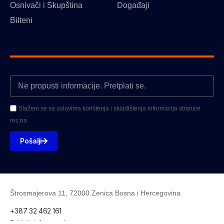
Osnivači i Skupština
Događaji
Bilteni
Slažem se sa uslovima korištenja i skladištenja informacija stranice
rez.ba
Pošalji
Štrosmajerova 11, 72000 Zenica Bosna i Hercegovina
+387 32 462 161
E-Mail: info@rez.ba