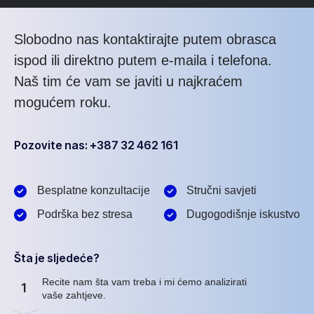
Slobodno nas kontaktirajte putem obrasca
ispod ili direktno putem e-maila i telefona.
Naš tim će vam se javiti u najkraćem
mogućem roku.
Pozovite nas: +387 32 462 161
Besplatne konzultacije
Stručni savjeti
Podrška bez stresa
Dugogodišnje iskustvo
Šta je sljedeće?
Recite nam šta vam treba i mi ćemo analizirati
1
vaše zahtjeve.