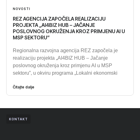
NOVOSTI
REZ AGENCIJA ZAPOČELA REALIZACIJU
PROJEKTA „AI4BIZ HUB – JAČANJE
POSLOVNOG OKRUŽENJA KROZ PRIMJENU AI U
MSP SEKTORU”
Regionalna razvojna agencija REZ započela je
realizaciju projekta „AI4BIZ HUB – Jačanje
poslovnog okruženja kroz primjenu AI u MSP
sektoru”, u okviru programa „Lokalni ekonomski
Čitajte dalje
KONTAKT