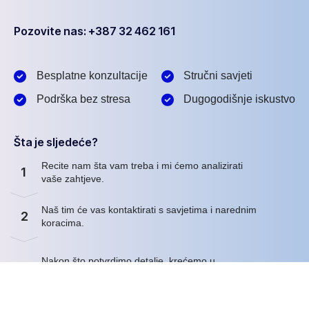
Pozovite nas: +387 32 462 161
Besplatne konzultacije
Stručni savjeti
Podrška bez stresa
Dugogodišnje iskustvo
Šta je sljedeće?
Recite nam šta vam treba i mi ćemo analizirati
1
vaše zahtjeve.
Naš tim će vas kontaktirati s savjetima i narednim
2
koracima.
Nakon što potvrdimo detalje, krećemo u
3
realizaciju!