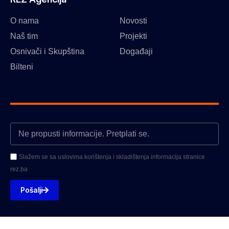
O nama
Novosti
Naš tim
Projekti
Osnivači i Skupština
Događaji
Bilteni
Slažem se sa uslovima korištenja i skladištenja informacija stranice
rez.ba
Pošalji