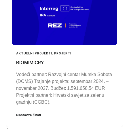
AKTUELNI PROJEKTI
,
PROJEKTI
BIOMIMICRY
Vodeći partner: Razvojni centar Murska Sobota
(DCMS) Trajanje projekta: septembar 2024. –
novembar 2027. Budžet: 1.591.658,54 EUR
Projektni partneri: Hrvatski savjet za zelenu
gradnju (CGBC),
Nastavite čitati