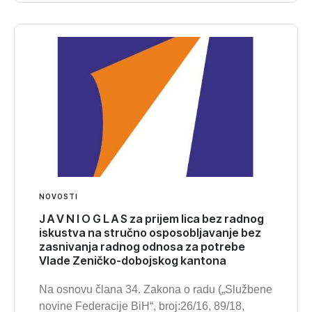
NOVOSTI
J A V N I O G L A S za prijem lica bez radnog
iskustva na stručno osposobljavanje bez
zasnivanja radnog odnosa za potrebe
Vlade Zeničko-dobojskog kantona
Na osnovu člana 34. Zakona o radu („Službene
novine Federacije BiH“, broj:26/16, 89/18,