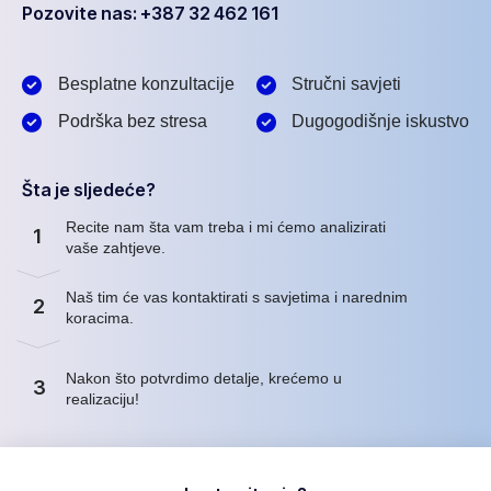
Pozovite nas: +387 32 462 161
Besplatne konzultacije
Stručni savjeti
Podrška bez stresa
Dugogodišnje iskustvo
Šta je sljedeće?
Recite nam šta vam treba i mi ćemo analizirati
1
vaše zahtjeve.
Naš tim će vas kontaktirati s savjetima i narednim
2
koracima.
Nakon što potvrdimo detalje, krećemo u
3
realizaciju!