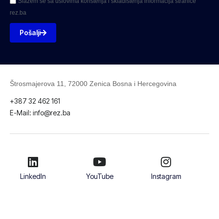
Slažem se sa uslovima korištenja i skladištenja informacija stranice
rez.ba
Pošalji
Štrosmajerova 11, 72000 Zenica Bosna i Hercegovina
+387 32 462 161
E-Mail: info@rez.ba
LinkedIn
YouTube
Instagram
Facebook